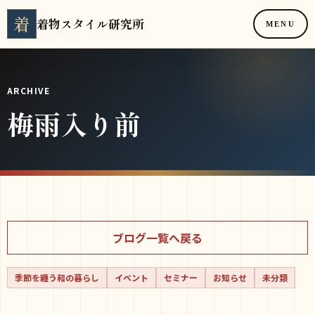
着
着物スタイル研究所
MENU
ARCHIVE
梅雨入り前
ブログ一覧へ戻る
季節を纏う和の暮らし
イベント
セミナー
お知らせ
未分類