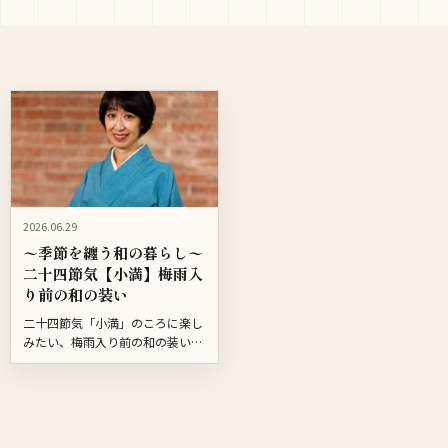
2026.06.29
〜季節を纏う和の暮らし〜
二十四節気【小満】梅雨入
り前の和の装い
二十四節気「小満」のころに楽し
みたい、梅雨入り前の和の装い。
季節の空気、色、素材感を文章で
やさしく紹介しながら、動画で見
たくなるポイントをまとめまし
た。今後の連載は「季節を纏う和
の...