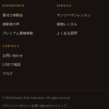
EXPERIENCE
SERVICE
着付け体験会
マンツーマンレッスン
体験者の声
着物レンタル
プレミアム着物体験
よくある質問
CONTACT
お問い合わせ
LINEで相談
ブログ
© 2026 Kimono Style Laboratory. All rights reserved.
プライバシーポリシー
お問い合わせ
サイトトップ