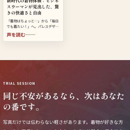
新時代の着物体験：ビジネ
スウーマンが見出した、驚
きの快適さと自由
「着物はちょっと…」から「毎日
でも着たい！」へ。パレスデザイ
ン株式会社 千葉洋子さんが語る、
声を読む
革新的な着付けの魅力 桜が舞う季
節、ビジネスの世界で活躍する千
葉洋子さんが、思いがけない「和
の革命」...
TRIAL SESSION
同じ不安があるなら、次はあなた
の番です。
写真だけでは伝わらない軽さがあります。着物が好きな方