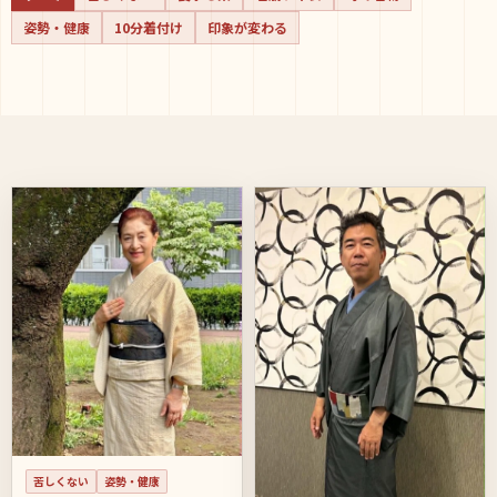
姿勢・健康
10分着付け
印象が変わる
苦しくない
姿勢・健康