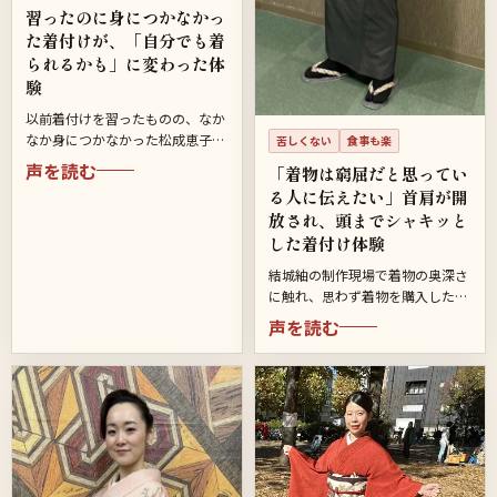
習ったのに身につかなかっ
た着付けが、「自分でも着
られるかも」に変わった体
験
以前着付けを習ったものの、なか
なか身につかなかった松成恵子さ
苦しくない
食事も楽
ん。骨格美人着付けで感じたの
声を読む
「着物は窮屈だと思ってい
は、骨盤が支えられる心地よさ
る人に伝えたい」首肩が開
と、短時間でピシッと着られる手
放され、頭までシャキッと
応え。暑さや息苦しさもなく、
した着付け体験
「自分でも着られるかも」と思え
た体験でした。
結城紬の制作現場で着物の奥深さ
に触れ、思わず着物を購入した写
真家の林仁さん。着方やたたみ
声を読む
方、保管方法に不安があった中で
体験したのは、首肩の開放感と、
丹田が支えられる心地よさでし
た。