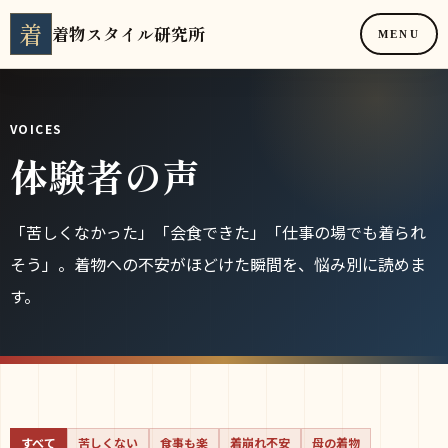
着
着物スタイル研究所
MENU
VOICES
体験者の声
「苦しくなかった」「会食できた」「仕事の場でも着られ
そう」。着物への不安がほどけた瞬間を、悩み別に読めま
す。
すべて
苦しくない
食事も楽
着崩れ不安
母の着物