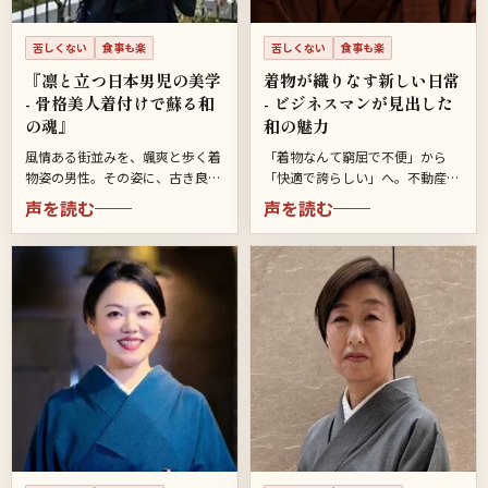
苦しくない
食事も楽
苦しくない
食事も楽
『凛と立つ日本男児の美学
着物が織りなす新しい日常
- 骨格美人着付けで蘇る和
- ビジネスマンが見出した
の魂』
和の魅力
風情ある街並みを、颯爽と歩く着
「着物なんて窮屈で不便」から
物姿の男性。その姿に、古き良き
「快適で誇らしい」へ。不動産の
日本の精神が宿る。今回、骨格美
プロが語る、意外な着物体験 桜が
声を読む
声を読む
人着付けを実践する富田秀一さん
舞う銀座の街角。スーツに身を包
にお話を伺い、現代に息づく和の
んだビジネスマンの群れの中、ひ
心を探ります。 伝統と革新が織り
ときわ目を引く着物姿の男性がい
なす、新し...
ました。その...