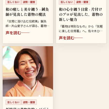
苦しくない
姿勢・健康
苦しくない
姿勢・健康
和の癒しと美を纏う - 鍼灸
和の心を纏う日常 - 片付け
師が見出した着物の魔法
のプロが見出した、着物の
新しい魅力
「日常に溶け込む伝統美」鍼灸
師・片山愛子さんが語る、着物と
「着物は特別なもの」から「気軽
の新たな出会い 古くから日本人の
に楽しむ日常着」へ。佐々木ひろ
声を読む
生活に寄り添ってきた着物。その
みさんが語る、驚きの着物体験 桜
声を読む
美しさと機能性は、現代を生きる
の季節、街に和の風情が漂う頃。
私たちにも新鮮な驚きを与えてく
普段は家まるごと片付けのプロフ
れます。今回...
ェッショナルとして活躍する佐々
木ひろみさ...
苦しくない
姿勢・健康