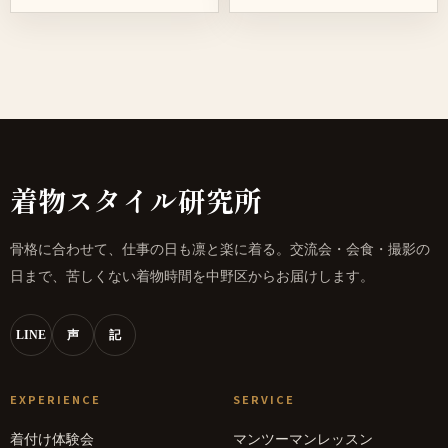
みさんが語る、驚きの着物体験 桜
ン株式会社 千葉洋子さんが語る、
の季節、街に和の風情が漂う頃。
革新的な着付けの魅力 桜が舞う季
普段は家まるごと片付けのプロフ
節、ビジネスの世界で活躍する千
ェッショナルとして活躍する佐...
葉洋子さんが、思いがけない...
着物スタイル研究所
骨格に合わせて、仕事の日も凛と楽に着る。交流会・会食・撮影の
日まで、苦しくない着物時間を中野区からお届けします。
LINE
声
記
EXPERIENCE
SERVICE
着付け体験会
マンツーマンレッスン