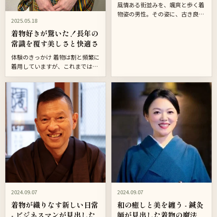
風情ある街並みを、颯爽と歩く着
物姿の男性。その姿に、古き良き
2025.05.18
日本の精神が宿る。今回、骨格美
着物好きが驚いた！長年の
人着付けを実践する富田秀一さん
にお話を伺い、現代に息づく和の
常識を覆す美しさと快適さ
心を探ります。 伝統と革新が織...
体験のきっかけ 着物は割と頻繁に
着用していますが、これまでは全
て自己流。着付けに時間がかかる
ため、忙しい時には泣く泣く着る
のを諦めることも多くありまし
た。また、補正などもしないの
で...
2024.09.07
2024.09.07
着物が織りなす新しい日常
和の癒しと美を纏う - 鍼灸
- ビジネスマンが見出した
師が見出した着物の魔法