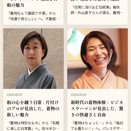
和の魅力
「日常に溶け込む伝統美」鍼灸
師・片山愛子さんが語る、着物と
「着物なんて窮屈で不便」から
の新たな出会い 古くから日本人の
「快適で誇らしい」へ。不動産の
生活に寄り添ってきた着物。その
プロが語る、意外な着物体験 桜が
美しさと機能性は、現代を生きる
舞う銀座の街角。スーツに身を包
私たちにも新鮮な驚きを与えて
んだビジネスマンの群れの中、ひ
く...
ときわ目を引く着物姿の男性が
い...
2024.09.07
2024.09.07
和の心を纏う日常 - 片付け
新時代の着物体験：ビジネ
のプロが見出した、着物の
スウーマンが見出した、驚
新しい魅力
きの快適さと自由
「着物は特別なもの」から「気軽
「着物はちょっと…」から「毎日
に楽しむ日常着」へ。佐々木ひろ
でも着たい！」へ。パレスデザイ