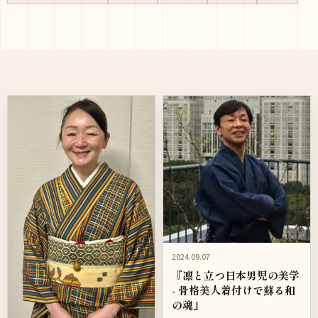
2024.09.07
『凛と立つ日本男児の美学
- 骨格美人着付けで蘇る和
の魂』